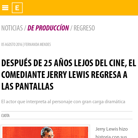
Exhibidor
NOTICIAS /
DE PRODUCCÍON
/ REGRESO
05 AGOSTO 2016 | FERNANDA MENDES
DESPUÉS DE 25 AÑOS LEJOS DEL CINE, EL
COMEDIANTE JERRY LEWIS REGRESA A
LAS PANTALLAS
El actor que interpreta al personaje con gran carga dramática
CUOTA
Jerry Lewis hizo
historia con sus