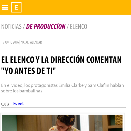
Exhibidor
NOTICIAS /
DE PRODUCCÍON
/ ELENCO
15 JUNIO 2016 | NATALÍ ALENCAR
EL ELENCO Y LA DIRECCIÓN COMENTAN
"YO ANTES DE TI"
En el video, los protagonistas Emilia Clarke y Sam Claflin hablan
sobre los bambalinas
Tweet
CUOTA