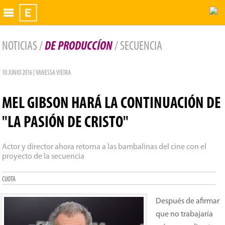
Exhibidor
NOTICIAS /
DE PRODUCCÍON
/ SECUENCIA
10 JUNIO 2016 | VANESSA VIEIRA
MEL GIBSON HARÁ LA CONTINUACIÓN DE
"LA PASIÓN DE CRISTO"
Actor y director ahora retorna a las bambalinas del cine con el
proyecto de la secuencia
CUOTA
Después de afirmar
que no trabajaría