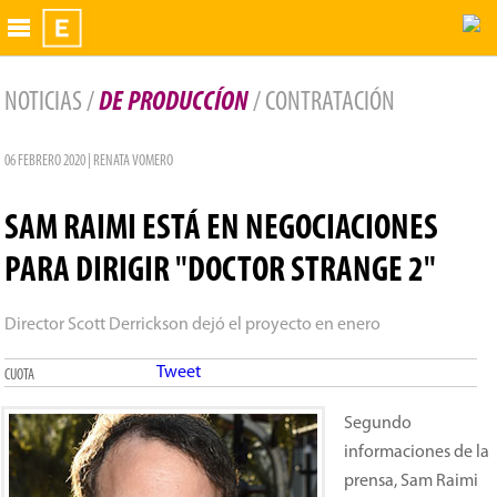
Exhibidor
NOTICIAS /
DE PRODUCCÍON
/ CONTRATACIÓN
06 FEBRERO 2020 | RENATA VOMERO
SAM RAIMI ESTÁ EN NEGOCIACIONES
PARA DIRIGIR "DOCTOR STRANGE 2"
Director Scott Derrickson dejó el proyecto en enero
Tweet
CUOTA
Segundo
informaciones de la
prensa, Sam Raimi