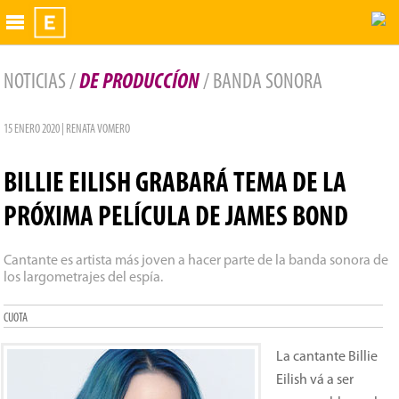
Exhibidor
NOTICIAS /
DE PRODUCCÍON
/ BANDA SONORA
15 ENERO 2020 | RENATA VOMERO
BILLIE EILISH GRABARÁ TEMA DE LA
PRÓXIMA PELÍCULA DE JAMES BOND
Cantante es artista más joven a hacer parte de la banda sonora de
los largometrajes del espía.
CUOTA
La cantante Billie
Eilish vá a ser