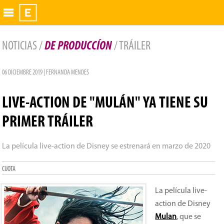
Exhibidor
NOTICIAS /
DE PRODUCCÍON
/ TRÁILER
06 DICIEMBRE 2019 | FERNANDA MENDES
LIVE-ACTION DE "MULÁN" YA TIENE SU
PRIMER TRÁILER
La película live-action de Disney se estrenará en marzo de 2020
CUOTA
La película live-
action de Disney
Mulan
, que se